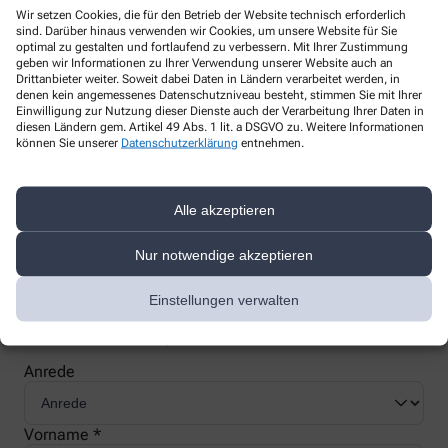
Wir setzen Cookies, die für den Betrieb der Website technisch erforderlich
sind. Darüber hinaus verwenden wir Cookies, um unsere Website für Sie
optimal zu gestalten und fortlaufend zu verbessern. Mit Ihrer Zustimmung
geben wir Informationen zu Ihrer Verwendung unserer Website auch an
Drittanbieter weiter. Soweit dabei Daten in Ländern verarbeitet werden, in
denen kein angemessenes Datenschutzniveau besteht, stimmen Sie mit Ihrer
Nachweis Ihrer Befreiung
Einwilligung zur Nutzung dieser Dienste auch der Verarbeitung Ihrer Daten in
diesen Ländern gem. Artikel 49 Abs. 1 lit. a DSGVO zu. Weitere Informationen
können Sie unserer
Datenschutzerklärung
entnehmen.
Wenn Sie einen Ausweis über die Befreiung der gesetzlichen
Zuzahlung haben, können wir diese Info speichern und Sie
müssen Ihren Ausweis nicht immer vorzeigen.
Alle akzeptieren
Nur notwendige akzeptieren
Kundenkarte beantragen
Einstellungen verwalten
Jetzt schnell und einfach online beantragen und beim nächsten
Besuch bei uns in der Apotheke abholen.
Anrede
Vorname *